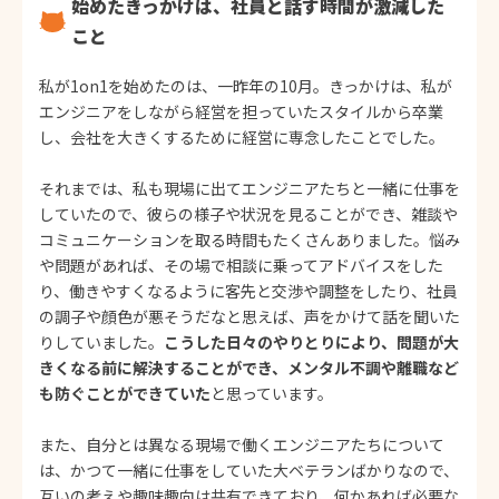
始めたきっかけは、社員と話す時間が激減した
こと
私が1on1を始めたのは、一昨年の10月。きっかけは、私が
エンジニアをしながら経営を担っていたスタイルから卒業
し、会社を大きくするために経営に専念したことでした。
それまでは、私も現場に出てエンジニアたちと一緒に仕事を
していたので、彼らの様子や状況を見ることができ、雑談や
コミュニケーションを取る時間もたくさんありました。悩み
や問題があれば、その場で相談に乗ってアドバイスをした
り、働きやすくなるように客先と交渉や調整をしたり、社員
の調子や顔色が悪そうだなと思えば、声をかけて話を聞いた
りしていました。
こうした日々のやりとりにより、問題が大
きくなる前に解決することができ、メンタル不調や離職など
も防ぐことができていた
と思っています。
また、自分とは異なる現場で働くエンジニアたちについて
は、かつて一緒に仕事をしていた大ベテランばかりなので、
互いの考えや趣味趣向は共有できており、何かあれば必要な