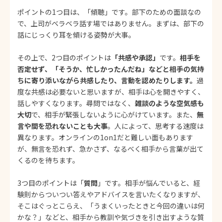
ポイントの1つ目は、「傾聴」です。部下のための面談なの
で、上司がベラベラ話す場ではありません。まずは、部下の
話にじっくり耳を傾ける姿勢が大事。
その上で、2つ目のポイントは
「共感や承認」
です。
相手を
否定せず、「そうか、忙しかったんだね」などと相手の気持
ちに寄り添いながら共感したり、言動を認めたりします。
過
度な共感は必要ないと思いますが、相手は心を開きやすく、
話しやすくなります。尋問ではなく、
雑談のような空気感も
大切
で、相手が緊張しないように心がけています。また、
無
言や間を恐れないことも大事
。人によって、思考する速度は
異なります。オンラインの1on1だと難しい面もあります
が、無言を恐れず、急かさず、なるべく相手から言葉が出て
くるのを待ちます。
3つ目のポイントは「
質問
」です。相手が悩んでいると、経
験則からついつい答えやアドバイスを言いたくなりますが、
そこはぐっとこらえ、「うまくいったときと今回の違いは何
かな？」などと、相手から教訓や気づきを引き出すような質