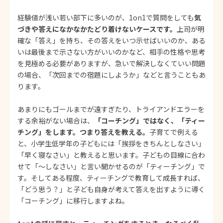
経験値が浅い若い部下に多いのが、1on1で質問をしても
気
づきや答えになかなかたどり着けないケースです。
上司が明
確な「答え」を持ち、その答えをいつ示せばいいのか、ある
いは最後まで示さない方がいいのかなど、相手の性格や思考
を見極める必要がありますが、急いで解決しなくていい問題
の場合、「次回までの宿題にしようか」などと言うこともあ
ります。
あまりにもゴールまでが遠すぎたり、トライアンドエラーを
する余裕がない場合は、
「コーチング」ではなく、「ティー
チング」をします。つまり答えを教える。
子育てで例える
と、小学生低学年の子どもには「挨拶をきちんとしなさい」
「早く寝なさい」と教えると思います。子どもの目線に合わ
せて「～しなさい」と言い聞かせるのが「ティーチング」で
す。そしてある程度、ティーチングで教育して成長すれば、
「どう思う？」と子ども自身が考えて答えを出すように導く
「コーチング」に移行しますよね。