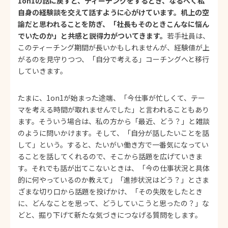
1on1の話に戻すと、ティーチングをするとき、なるべく私
自身の経験談を交えて話すように心がけています。机上の空
論だと思われることを防ぎ、「社長もそのときこんなに悩ん
でいたのか」と共感と説得力がついてきます。
若手社員は、
このティーチング期間が長いかもしれませんが、経験値が上
がるのを見守りつつ、「自分で考える」コーチングへと移行
していきます。
たまに、1on1が始まった途端、「今仕事が忙しくて、テー
マを考える時間が取れませんでした」と言われることもあり
ます。そういう場合は、私の方から「最近、どう？」と雑談
のように問いかけます。そして、「自分が話したいことを話
して」という。すると、たいがい働き方で一番気になってい
ることを話してくれるので、そこから話題を広げていきま
す。それでも話が出てこないときは、「今の仕事状況と具体
的に何やっているのか教えて」「進捗状況はどう？」とさま
ざまな切り口から話題を投げかけ、「その失敗をしたとき
に、どんなことを思って、どうしていこうと思ったの？」な
どと、掘り下げて新たな気づきにつなげる質問をします。