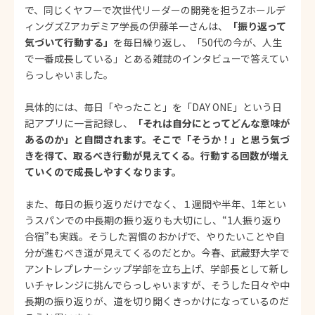
で、同じくヤフーで次世代リーダーの開発を担うZホールデ
ィングズZアカデミア学長の伊藤羊一さんは、
「振り返って
気づいて行動する」
を毎日繰り返し、「50代の今が、人生
で一番成長している」とある雑誌のインタビューで答えてい
らっしゃいました。
具体的には、毎日「やったこと」を「DAY ONE」という日
記アプリに一言記録し、
「それは自分にとってどんな意味が
あるのか」と自問されます。そこで「そうか！」と思う気づ
きを得て、取るべき行動が見えてくる。行動する回数が増え
ていくので成長しやすくなります。
また、毎日の振り返りだけでなく、１週間や半年、1年とい
うスパンでの中長期の振り返りも大切にし、“1人振り返り
合宿”も実践。そうした習慣のおかげで、やりたいことや自
分が進むべき道が見えてくるのだとか。今春、武蔵野大学で
アントレプレナーシップ学部を立ち上げ、学部長として新し
いチャレンジに挑んでらっしゃいますが、そうした日々や中
長期の振り返りが、道を切り開くきっかけになっているのだ