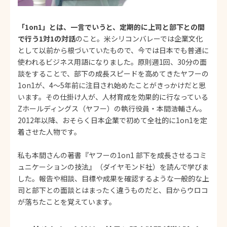
「1on1」とは、一言でいうと、定期的に上司と部下との間
で行う1対1の対話
のこと。米シリコンバレーでは企業文化
として以前から根づいていたもので、今では日本でも普通に
使われるビジネス用語になりました。原則週1回、30分の面
談をすることで、部下の成長スピードを高めてきたヤフーの
1on1が、4〜5年前に注目され始めたことがきっかけだと思
います。その仕掛け人が、人材育成を効果的に行なっている
Zホールディングス（ヤフー）の執行役員・本間浩輔さん。
2012年以降、おそらく日本企業で初めて全社的に1on1を定
着させた人物です。
私も本間さんの著書『ヤフーの1on1 部下を成長させるコミ
ュニケーションの技法』（ダイヤモンド社）を読んで学びま
した。報告や相談、目標や成果を確認するような一般的な上
司と部下との面談とはまったく違うものだと、目からウロコ
が落ちたことを覚えています。