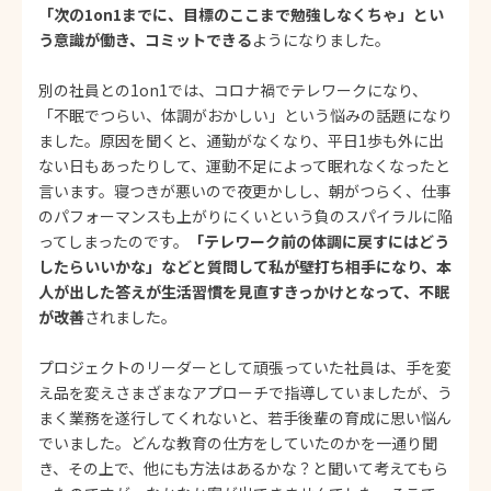
「次の1on1までに、目標のここまで勉強しなくちゃ」とい
う意識が働き、コミットできる
ようになりました。
別の社員との1on1では、コロナ禍でテレワークになり、
「不眠でつらい、体調がおかしい」という悩みの話題になり
ました。原因を聞くと、通勤がなくなり、平日1歩も外に出
ない日もあったりして、運動不足によって眠れなくなったと
言います。寝つきが悪いので夜更かしし、朝がつらく、仕事
のパフォーマンスも上がりにくいという負のスパイラルに陥
ってしまったのです。
「テレワーク前の体調に戻すにはどう
したらいいかな」などと質問して私が壁打ち相手になり、本
人が出した答えが生活習慣を見直すきっかけとなって、不眠
が改善
されました。
プロジェクトのリーダーとして頑張っていた社員は、手を変
え品を変えさまざまなアプローチで指導していましたが、う
まく業務を遂行してくれないと、若手後輩の育成に思い悩ん
でいました。どんな教育の仕方をしていたのかを一通り聞
き、その上で、他にも方法はあるかな？と聞いて考えてもら