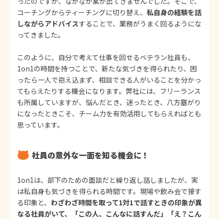
ったのですが、なかなか案が出てきませんでした。そこで、
コーチングからティーチングに切り替え、
私自身の経験を話
しながらアドバイス
することで、業務がうまく回るようにな
ってきました。
このように、自分で考えて仕事を回せるベテラン社員も、
1on1の時間を持つことで、新たな気づきを得られたり、困
ったら一人で抱え込まず、相談できる人がいることを分かっ
てもらえたりする機会になります。弊社には、フリーランス
も所属していますが、悩んだとき、迷ったとき、八方塞がり
になったときこそ、チーム力を有効活用してもらえればとも
思っています。
社員の意外な一面を知る機会に！
1on1は、部下のための面談だと繰り返し話しましたが、実
は私自身も気づきを得られる時間です。現場や飲み会で接す
る印象と、
わざわざ時間を取って1対1で話すときの印象が異
なる社員がいて、「この人、こんなに話すんだ」「え？こん