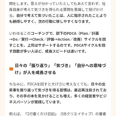
問をします。答えが分かっていたとしてもあえて言わず、社
員自身が考えて気づきを得られる質問を意識して投げかけ
る。
自分で考えて気づいたことは、人に指示されたことより
も納得しやすく、次の行動に移しやすくなります。
いわゆるこの
コーチングで、部下のPDCA（Plan／計画
→Do／実行→Check／評価→Action／改善）サイクルを回
すことを、上司はサポートするのです。PDCAサイクルを回
す回数が多い人ほど、成長スピードは速いです。
日々の「振り返り」「気づき」「自分への意味づ
け」が人を成長させる
ちなみに、PDCAを回すと大げさに考えなくても、
日々の出
来事を振り返って気づきを得る習慣は、最近再注目されてお
り、その手の本を見かけることも増え、多くの経営者やビジ
ネスパーソンが実践しています。
例えば、『1行書くだけ日記』（SBクリエイティブ）の著者