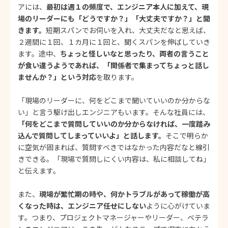
アには、
最初は週１の頻度で、エンジニア本人に加えて、現
場のリーダーにも「どうですか？」「大丈夫ですか？」と聞
きます。
短期スパンでお伺いを入れ、大丈夫だなと思えば、
２週間に１回、１カ月に１回と、聞くスパンを伸ばしていき
ます。途中、
ちょっと怪しいなと思ったり、両者の言うこと
が食い違うようであれば、「関係者で集まってちょっと話し
ませんか？」という対応
を取ります。
「現場のリーダーに、何をどこまで聞いていいのか分からな
い」と言う駆け出しエンジニアもいます。そんな社員には、
「何をどこまで質問していいのか分からなければ、一度踏み
込んで質問してしまっていいよ」と話します。
そこで明らか
に空気が固まれば、質問すべきではなかった内容だなと線引
きできる。「現場で質問しにくい内容は、私に相談してね」
と伝えます。
また、
現場が繁忙期の時や、何かトラブルがあって稼働が高
くなった時は、エンジニア任せにしない
ように心がけていま
す。つまり、プロジェクトマネージャーやリーダー、ベテラ