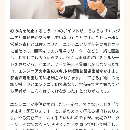
心の病を防止するもう１つのポイントが、そもそも「エンジ
ニアと常勤先がマッチしていない」こと
です。これは一概に
営業の責任とは言えません。エンジニアが常勤先に参画する
に当たって、顧客先である現場のリーダーなども一緒に面談
し、判断してもらうからです。例えば面談の時にスキルシー
トを見ながら、イエス、ノーで答える質問しかしなかった場
合、
エンジニアの本当のスキルや経験を聞き出せないまま、
参画許可を出している
場合があります。「できる」範囲の認
識が採用側とエンジニア側で異なり、常勤先で働き始めてか
ら両者が「こんなはずではなかった」となりがちです。
エンジニアが案件に参画したい一心で、できないことを「で
きます！頑張ります！」と、前のめりで答える場合もありま
す。やる気をアピールするのはいいのですが、現場のリーダ
ーが、その場の雰囲気ややる気だけを買って勢いで採用し、