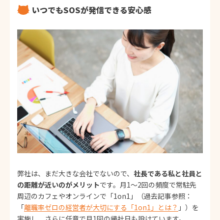
いつでもSOSが発信できる安心感
弊社は、まだ大きな会社でないので、
社長である私と社員と
の距離が近いのがメリット
です。月1～2回の頻度で常駐先
周辺のカフェやオンラインで「1on1」（過去記事参照：
「
離職率ゼロの経営者が大切にする「1on1」とは？
」）を
実施し、さらに任意で月1回の帰社日も設けています。