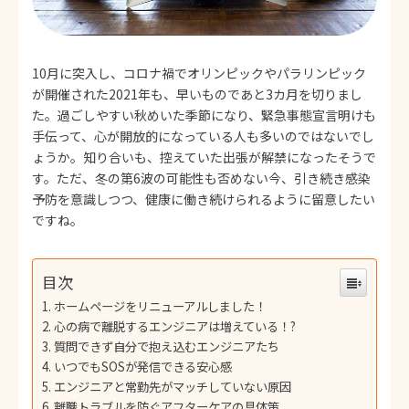
採用FAQ
社員インタビュー
10月に突入し、コロナ禍でオリンピックやパラリンピック
が開催された2021年も、早いものであと3カ月を切りまし
た。過ごしやすい秋めいた季節になり、緊急事態宣言明けも
手伝って、心が開放的になっている人も多いのではないでし
ょうか。知り合いも、控えていた出張が解禁になったそうで
す。ただ、冬の第6波の可能性も否めない今、引き続き感染
予防を意識しつつ、健康に働き続けられるように留意したい
ですね。
目次
ホームページをリニューアルしました！
心の病で離脱するエンジニアは増えている！?
質問できず自分で抱え込むエンジニアたち
いつでもSOSが発信できる安心感
エンジニアと常勤先がマッチしていない原因
離職トラブルを防ぐアフターケアの具体策