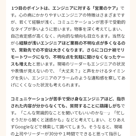
1つ目のポイントは、エンジニアに対する「営業のケア」
で
す。心の病にかかりやすいエンジニアの特徴はさまざまです
が、若くて経験が浅く、コミュニケーションが苦手で受動的
なタイプが多いように思います。物事を深く考えてしまい、
自己肯定感が高くなく、内向的な傾向も目立ちます。当然な
がら
経験が浅いエンジニアほど業務の不明な点が多くなるの
で、常勤先での不安は大きくなります。さらにコロナ禍でリ
モートワークになり、不明な点を気軽に聞けなくなったケー
スも増えた
と思います。現場のリーダーもエンジニアの状況
や表情が見えないので、「大丈夫？」と声をかけるタイミン
グを失い、エンジニアのアラームのような違和感を察してあ
げにくくなった状況も考えられます。
コミュニケーションが苦手で受け身なエンジニアほど、指示
された内容が分からなくても、質問することに躊躇しがち
で
す。「こんな常識的なことを聞いてもいいのかな…」「忙し
そうだから聞くと迷惑かも」などと考えてしまい、とりあえ
ずGoogleなどで検索して調べてしまう。そうなると、現場
の上司やリーダーが30分や１時間でできると思って指示し