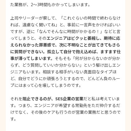
た業務が、2～3時間もかかってしまいます。
上司やリーダーが察して、「これぐらいの時間で終わらなけ
れば、遠慮なく聞いてね」と、事前に一言声をかければいい
ですが、逆に「なんでそんなに時間がかかるの！」などと言
ってしまうと、その
エンジニアはビクッと萎縮し、期待に応
えられなかった罪悪感で、次に不明なことが出てきてもさら
に質問ができない。孤立して自分で抱え込めば、ますます仕
事が滞ってしまいます。
そもそも「何が分からないかが分か
らず、どう質問していいか分からない」という駆け出しエン
ジニアもいます。相談する相手がいない真面目なタイプほ
ど、自分でどうにか頑張ろうとするので、どんどん負のルー
プにはまって心を壊してしまうのです。
それを
阻止できるのが、SES企業の営業
だと私は考えていま
す。つまり、エンジニアが希望する常勤先をただ仲介するだ
けでなく、その後のケアも行うのが営業の業務だと思うので
す。