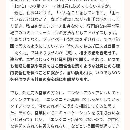
「1on1」での話のテーマは社員に決めてもらいますが、
「最近、仕事はどう？」「どんなことをしている？」「困っ
ていることはない？」などと雑談しながら相手の話をじっく
り聞き、私自身がエンジニア出身なので、専門的な内容や現
場でのコミュニケーションの方法などもアドバイスします。
仕事だけでなく、プライベートな相談を受ければ、できる範
囲で答えるようにしています。時の人である岸田文雄首相の
「聞く力」ではありませんが（笑）、
相手の話を否定せず、
遮らず、まずはじっくりと耳を傾けて聞く。それは、いつで
も気軽に相談や意見できる関係性を築くような社員との心理
的安全性を保つことに繋がり、言い換えれば、いつでもSOS
を発信できる社員の安心感にも繋がります。
でも、外注先の営業の方々に、エンジニアのケアについてヒ
アリングすると、「エンジニアが真面目でしっかりしている
タイプなので、何かあれば向こうから相談してくると思っ
た。だから、営業側からコミュニケーションを取る必要はな
いと思って」とか、「エンジニア出身ではないので、専門的
な質問をされても答えられない」などという回答が返ってき